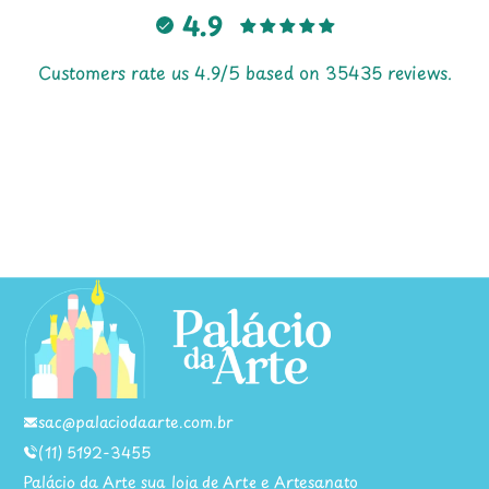
4.9
Ana Maria Bastos Guimarães Guimaraes
Ótimo produto
Customers rate us 4.9/5 based on 35435 reviews.
05/08/2026
Alcides Rocha
Produto ótimo. Superou as minhas
expectativas!!!!!
05/08/2026
Anônimo
Ótimo produto!
sac@palaciodaarte.com.br
05/08/2026
(11) 5192-3455
Palácio da Arte sua loja de Arte e Artesanato