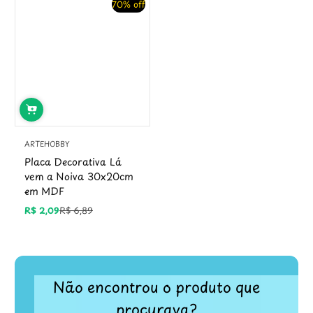
70% off
ARTEHOBBY
Placa Decorativa Lá
vem a Noiva 30x20cm
em MDF
R$ 2,09
R$ 6,89
Preço
Preço
promocional
regular
Não encontrou o produto que
procurava?