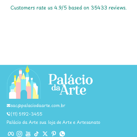
Ótimo produto!
Customers rate us 4.9/5 based on 35433 reviews.
05/08/2026
Frank Dieter Kindlein
Entrega dentro do prazo
04/08/2026
Frank Dieter Kindlein
Entrega dentro do prazo
sac@palaciodaarte.com.br
04/08/2026
(11) 5192-3455
Palácio da Arte sua loja de Arte e Artesanato
Facebook
Instagram
YouTube
TikTok
Twitter
Pinterest
WhatsApp
Waynilde Ribas