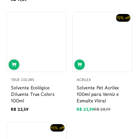
Preço
regular
15% off
TRUE COLORS
ACRILEX
Solvente Ecológico
Solvente Pet Acrilex
Diluente True Colors
100ml para Verniz e
100ml
Esmalte Vitral
R$ 22,59
R$ 23,99
R$ 28,19
Preço
Preço
Preço
regular
promocional
regular
15% off