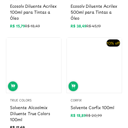
Ecosolv Diluente Acrilex
Ecosolv Diluente Acrilex
100ml para Tintas a
500ml para Tintas a
Óleo
Óleo
R$ 15,79
R$ 18,49
R$ 38,49
R$ 45,19
Preço
Preço
Preço
Preço
promocional
regular
promocional
regular
10% off
TRUE COLORS
CORFIX
Solvente Alcoolmix
Solvente Corfix 100ml
Diluente True Colors
R$ 18,89
R$ 20,99
Preço
Preço
100ml
promocional
regular
R$ 11,69