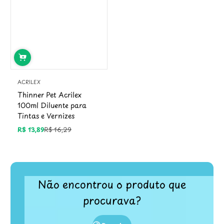
ACRILEX
Thinner Pet Acrilex
100ml Diluente para
Tintas e Vernizes
R$ 13,89
R$ 16,29
Preço
Preço
promocional
regular
Não encontrou o produto que
procurava?