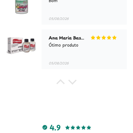
Bom
05/08/2026
Ana Maria Bastos Guimarães Guimaraes
Ótimo produto
05/08/2026
Alcides Rocha
Produto ótimo. Superou as minhas
expectativas!!!!!
05/08/2026
4.9
Anônimo