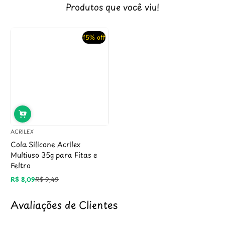
Produtos que você viu!
15% off
ACRILEX
Cola Silicone Acrilex
Multiuso 35g para Fitas e
Feltro
R$ 8,09
R$ 9,49
Preço
Preço
promocional
regular
Avaliações de Clientes