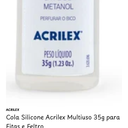
1
/
1
ACRILEX
Cola Silicone Acrilex Multiuso 35g para
Fitas e Feltro