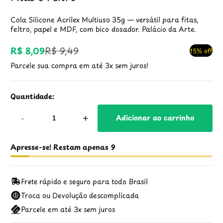
Cola Silicone Acrilex Multiuso 35g — versátil para fitas,
feltro, papel e MDF, com bico dosador. Palácio da Arte.
R$ 8,09
R$ 9,49
15% off
Preço
Preço
Parcele sua compra em até 3x sem juros!
promocional
regular
Quantidade:
-
+
Adicionar ao carrinho
Apresse-se! Restam apenas 9
Frete rápido e seguro para todo Brasil
Troca ou Devolução descomplicada
Parcele em até 3x sem juros