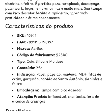
sianinha e feltro. É perfeita para scrapbook, decoupage,
patchwork, laços, lembrancinhas e muito mais. Sua tampa
com bico dosador facilita a aplicação, garantindo
praticidade e ótimo acabamento.
Características do produto
SKU:
42141
EAN:
7891153098197
Marca:
Acrilex
Código do fabricante:
22840
Tipo:
Cola Silicone Multiuso
Conteúdo:
35g
Indicação:
Papel, papelão, madeira, MDF, fitas de
cetim, gorgurão, cordão de Santo Antônio, sianinha e
feltro
Embalagem:
Tampa com bico dosador
Atenção:
Produto inflamável, mantenha fora do
alcance de crianças