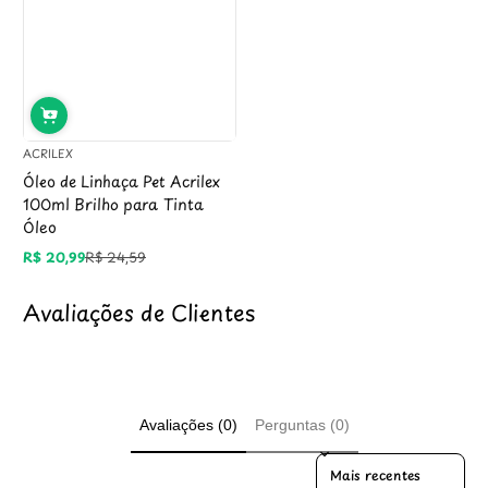
ACRILEX
Óleo de Linhaça Pet Acrilex
100ml Brilho para Tinta
Óleo
R$ 20,99
R$ 24,59
Preço
Preço
promocional
regular
Avaliações de Clientes
Avaliações (0)
Perguntas (0)
Sort reviews by