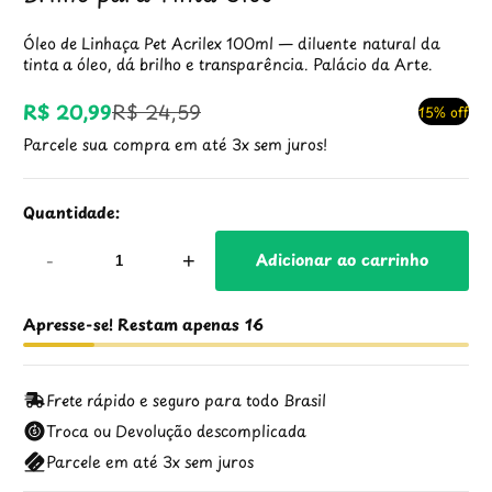
Óleo de Linhaça Pet Acrilex 100ml — diluente natural da
tinta a óleo, dá brilho e transparência. Palácio da Arte.
R$ 20,99
R$ 24,59
15% off
Preço
Preço
Parcele sua compra em até 3x sem juros!
promocional
regular
Quantidade:
-
+
Adicionar ao carrinho
Apresse-se! Restam apenas 16
Frete rápido e seguro para todo Brasil
Troca ou Devolução descomplicada
Parcele em até 3x sem juros