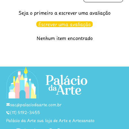
Seja o primeiro a escrever uma avaliação
Escrever uma avaliação
Nenhum item encontrado
sac@palaciodaarte.com.br
(11) 5192-3455
Palácio da Arte sua loja de Arte e Artesanato
Facebook
Instagram
YouTube
TikTok
Twitter
Pinterest
WhatsApp