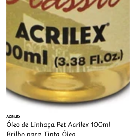
1
/
1
ACRILEX
Óleo de Linhaça Pet Acrilex 100ml
Brilho para Tinta Óleo